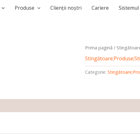
Produse
Clienții noștri
Cariere
Sistemu
Prima pagină
/
Stingătoar
Stingătoare;Produse;St
Categorie:
Stingătoare;Pro