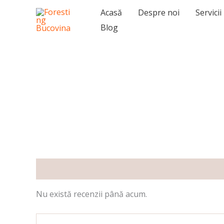
Skip
conținut
Acasă
Despre noi
Servicii
to
Blog
content
Recenzii (0)
Nu există recenzii până acum.