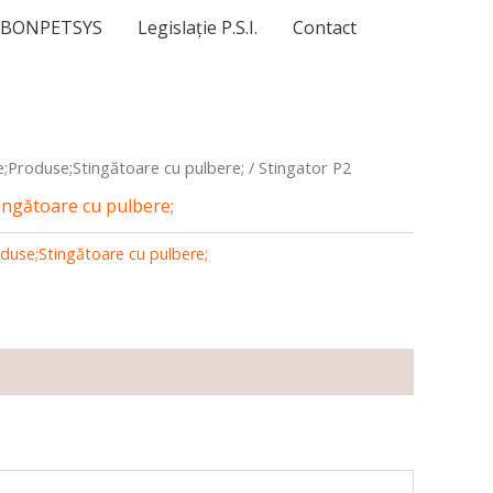
l BONPETSYS
Legislație P.S.I.
Contact
e;Produse;Stingătoare cu pulbere;
/ Stingator P2
ingătoare cu pulbere;
duse;Stingătoare cu pulbere;