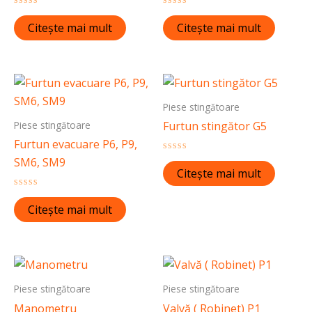
Evaluat
Evaluat
la
la
Citește mai mult
Citește mai mult
0
0
din
din
5
5
Piese stingătoare
Piese stingătoare
Furtun stingător G5
Furtun evacuare P6, P9,
Evaluat
SM6, SM9
la
Citește mai mult
0
din
Evaluat
5
la
Citește mai mult
0
din
5
Piese stingătoare
Piese stingătoare
Manometru
Valvă ( Robinet) P1