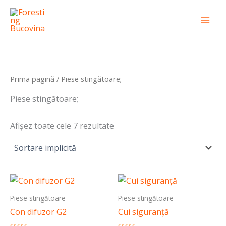
Skip
conținut
Mai
to
Men
content
Prima pagină
/ Piese stingătoare;
Piese stingătoare;
Afișez toate cele 7 rezultate
Piese stingătoare
Piese stingătoare
Con difuzor G2
Cui siguranță