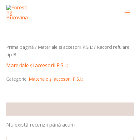
Skip
conținut
Mai
to
Men
content
Prima pagină
/
Materiale și accesorii P.S.I.;
/ Racord refulare
tip B
Materiale și accesorii P.S.I.;
Categorie:
Materiale și accesorii P.S.I.;
Recenzii (0)
Nu există recenzii până acum.