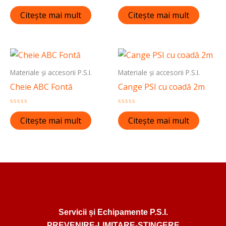
Evaluat
Evaluat
la
la
Citește mai mult
Citește mai mult
0
0
din
din
5
5
Materiale și accesorii P.S.I.
Materiale și accesorii P.S.I.
Cheie ABC Fontă
Cange PSI cu coadă 2m
Evaluat
Evaluat
la
la
Citește mai mult
Citește mai mult
0
0
din
din
5
5
Servicii și Echipamente P.S.I.
PREVENIRE-LIMITARE-STINGERE