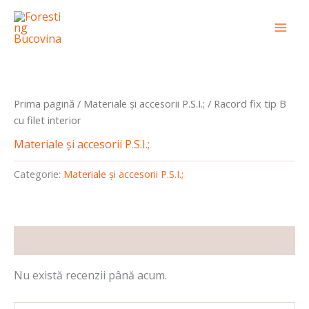
Skip
conținut
Mai
to
Men
content
Prima pagină
/
Materiale și accesorii P.S.I.;
/ Racord fix tip B
cu filet interior
Materiale și accesorii P.S.I.;
Categorie:
Materiale și accesorii P.S.I.;
Recenzii (0)
Nu există recenzii până acum.