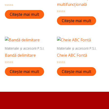
multifuncțională
Evaluat
la
Citește mai mult
0
Evaluat
din
la
Citește mai mult
5
0
din
5
Materiale și accesorii P.S.I.
Materiale și accesorii P.S.I.
Bandă delimitare
Cheie ABC Fontă
Evaluat
Evaluat
la
la
Citește mai mult
Citește mai mult
0
0
din
din
5
5