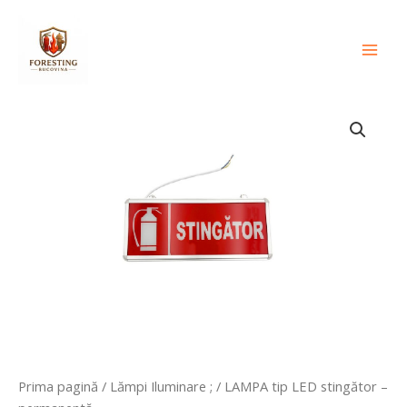
Skip
conținut
Mai
to
Men
content
Prima pagină
/
Lămpi Iluminare ;
/ LAMPA tip LED stingător –