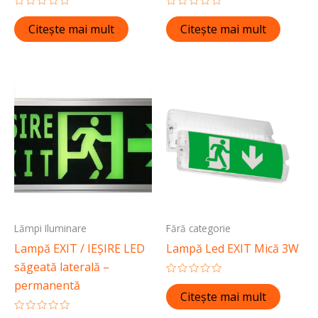
Evaluat
Evaluat
la
la
Citește mai mult
Citește mai mult
0
0
din
din
5
5
Lămpi Iluminare
Fără categorie
Lampă EXIT / IEȘIRE LED
Lampă Led EXIT Mică 3W
săgeată laterală –
Evaluat
permanentă
la
Citește mai mult
0
din