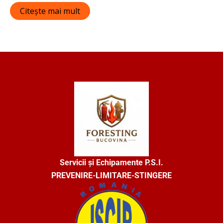
Evaluat
5
la
Citește mai mult
0
din
5
Servicii și Echipamente P.S.I.
PREVENIRE-LIMITARE-STINGERE