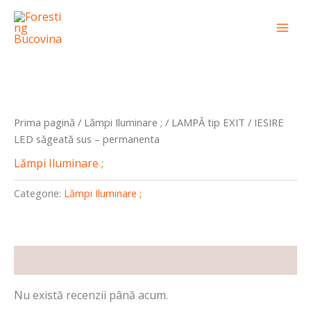
Skip
conținut
Mai
to
Men
content
Prima pagină
/
Lămpi Iluminare ;
/ LAMPĂ tip EXIT / IESIRE
LED săgeată sus – permanenta
Lămpi Iluminare ;
Categorie:
Lămpi Iluminare ;
Recenzii (0)
Nu există recenzii până acum.