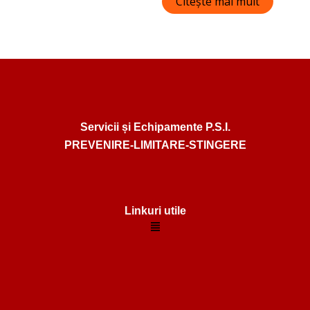
Citește mai mult
0
din
5
Servicii și Echipamente P.S.I.
PREVENIRE-LIMITARE-STINGERE
Linkuri utile
Menu