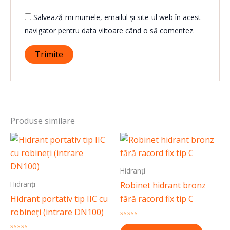
Salvează-mi numele, emailul și site-ul web în acest
navigator pentru data viitoare când o să comentez.
Produse similare
Hidranți
Hidranți
Robinet hidrant bronz
Hidrant portativ tip IIC cu
fără racord fix tip C
robineți (intrare DN100)
Evaluat
la