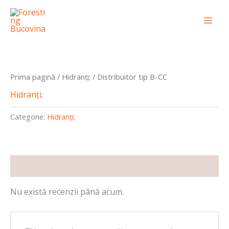
Skip
conținut
Mai
to
Men
content
Prima pagină
/
Hidranți;
/ Distribuitor tip B-CC
Hidranți;
Categorie:
Hidranți;
Recenzii (0)
Nu există recenzii până acum.