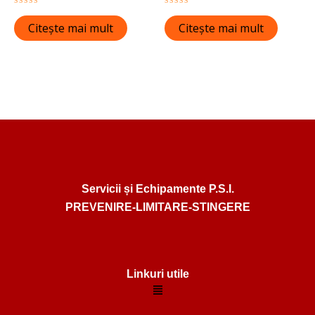
Evaluat
Evaluat
la
la
Citește mai mult
Citește mai mult
0
0
din
din
5
5
Servicii și Echipamente P.S.I.
PREVENIRE-LIMITARE-STINGERE
Linkuri utile
Menu