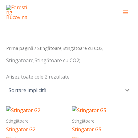
Skip
conținut
Mai
to
Men
content
Prima pagină
/ Stingătoare;Stingătoare cu CO2;
Stingătoare;Stingătoare cu CO2;
Afișez toate cele 2 rezultate
Stingătoare
Stingătoare
Stingator G2
Stingator G5